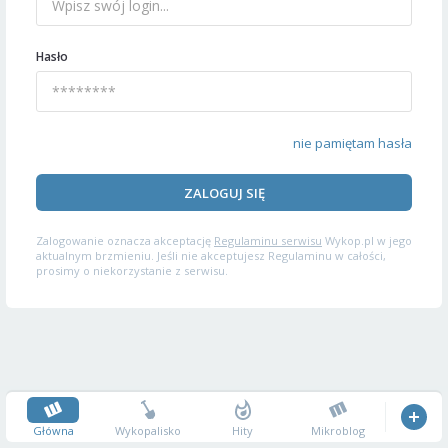
Hasło
nie pamiętam hasła
ZALOGUJ SIĘ
Zalogowanie oznacza akceptację
Regulaminu serwisu
Wykop.pl w jego
aktualnym brzmieniu. Jeśli nie akceptujesz Regulaminu w całości,
prosimy o niekorzystanie z serwisu.
Główna
Wykopalisko
Hity
Mikroblog