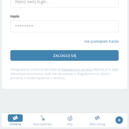
Hasło
nie pamiętam hasła
ZALOGUJ SIĘ
Zalogowanie oznacza akceptację
Regulaminu serwisu
Wykop.pl w jego
aktualnym brzmieniu. Jeśli nie akceptujesz Regulaminu w całości,
prosimy o niekorzystanie z serwisu.
Główna
Wykopalisko
Hity
Mikroblog