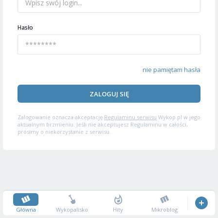
Hasło
nie pamiętam hasła
ZALOGUJ SIĘ
Zalogowanie oznacza akceptację
Regulaminu serwisu
Wykop.pl w jego
aktualnym brzmieniu. Jeśli nie akceptujesz Regulaminu w całości,
prosimy o niekorzystanie z serwisu.
Główna
Wykopalisko
Hity
Mikroblog