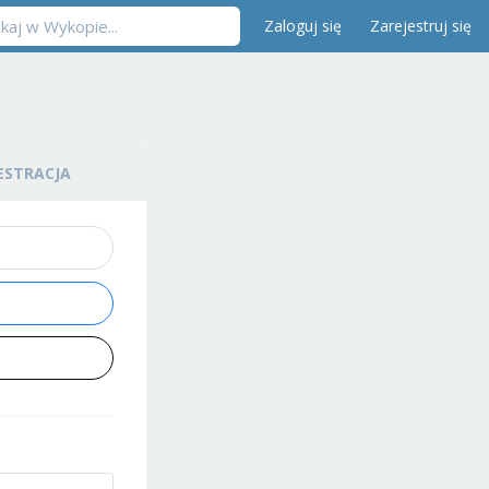
Zaloguj się
Zarejestruj się
ESTRACJA