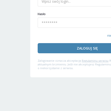
Hasło
ni
ZALOGUJ SIĘ
Zalogowanie oznacza akceptację
Regulaminu serwisu
W
aktualnym brzmieniu. Jeśli nie akceptujesz Regulaminu
o niekorzystanie z serwisu.