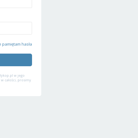
e pamiętam hasła
ykop.pl w jego
 w całości, prosimy