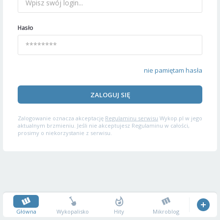
Hasło
nie pamiętam hasła
ZALOGUJ SIĘ
Zalogowanie oznacza akceptację
Regulaminu serwisu
Wykop.pl w jego
aktualnym brzmieniu. Jeśli nie akceptujesz Regulaminu w całości,
prosimy o niekorzystanie z serwisu.
Główna
Wykopalisko
Hity
Mikroblog