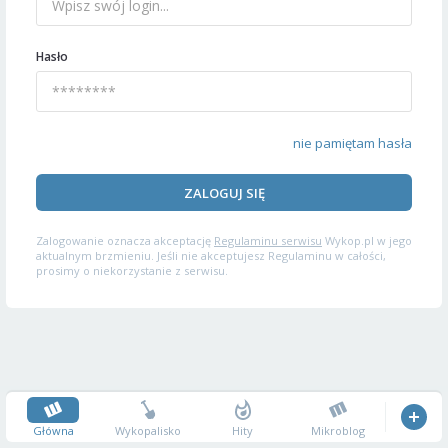
Hasło
nie pamiętam hasła
ZALOGUJ SIĘ
Zalogowanie oznacza akceptację
Regulaminu serwisu
Wykop.pl w jego
aktualnym brzmieniu. Jeśli nie akceptujesz Regulaminu w całości,
prosimy o niekorzystanie z serwisu.
Główna
Wykopalisko
Hity
Mikroblog