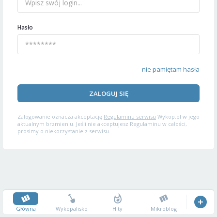
Hasło
nie pamiętam hasła
ZALOGUJ SIĘ
Zalogowanie oznacza akceptację
Regulaminu serwisu
Wykop.pl w jego
aktualnym brzmieniu. Jeśli nie akceptujesz Regulaminu w całości,
prosimy o niekorzystanie z serwisu.
Główna
Wykopalisko
Hity
Mikroblog