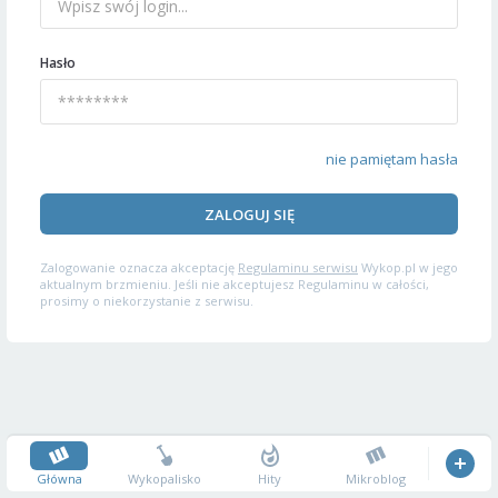
Hasło
nie pamiętam hasła
ZALOGUJ SIĘ
Zalogowanie oznacza akceptację
Regulaminu serwisu
Wykop.pl w jego
aktualnym brzmieniu. Jeśli nie akceptujesz Regulaminu w całości,
prosimy o niekorzystanie z serwisu.
Główna
Wykopalisko
Hity
Mikroblog