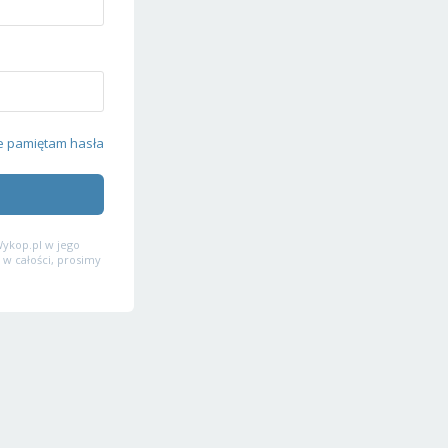
e pamiętam hasła
ykop.pl w jego
 w całości, prosimy