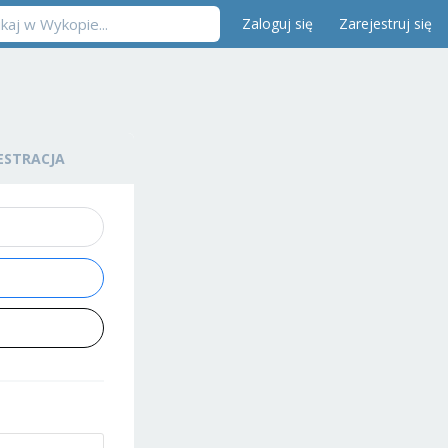
Zaloguj się
Zarejestruj się
ESTRACJA