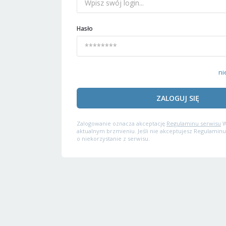
Hasło
ni
ZALOGUJ SIĘ
Zalogowanie oznacza akceptację
Regulaminu serwisu
W
aktualnym brzmieniu. Jeśli nie akceptujesz Regulaminu
o niekorzystanie z serwisu.