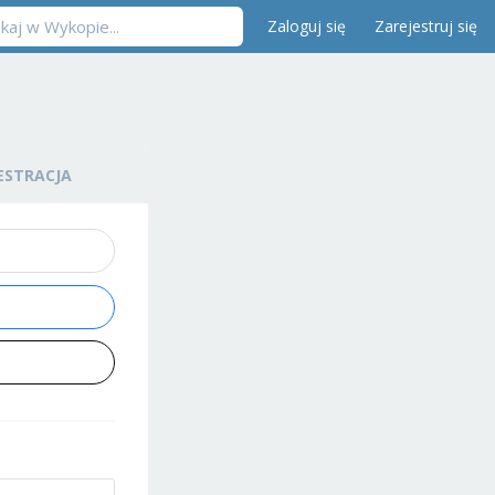
Zaloguj się
Zarejestruj się
ESTRACJA