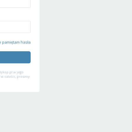
e pamiętam hasła
ykop.pl w jego
 w całości, prosimy