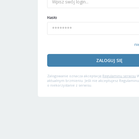
Hasło
ni
ZALOGUJ SIĘ
Zalogowanie oznacza akceptację
Regulaminu serwisu
W
aktualnym brzmieniu. Jeśli nie akceptujesz Regulaminu
o niekorzystanie z serwisu.