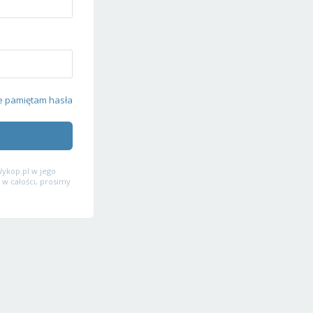
e pamiętam hasła
ykop.pl w jego
 w całości, prosimy