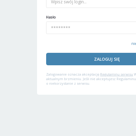
Hasło
ni
ZALOGUJ SIĘ
Zalogowanie oznacza akceptację
Regulaminu serwisu
W
aktualnym brzmieniu. Jeśli nie akceptujesz Regulaminu
o niekorzystanie z serwisu.