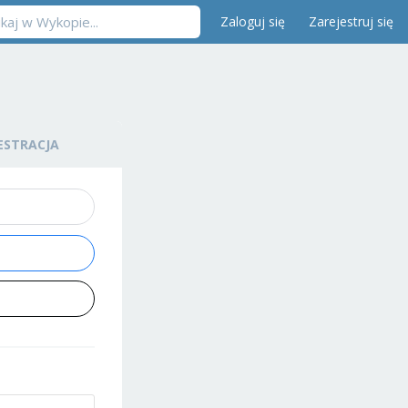
Zaloguj się
Zarejestruj się
ESTRACJA