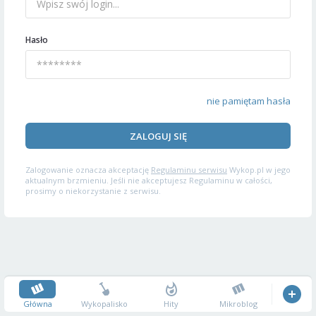
Hasło
nie pamiętam hasła
ZALOGUJ SIĘ
Zalogowanie oznacza akceptację
Regulaminu serwisu
Wykop.pl w jego
aktualnym brzmieniu. Jeśli nie akceptujesz Regulaminu w całości,
prosimy o niekorzystanie z serwisu.
Główna
Wykopalisko
Hity
Mikroblog