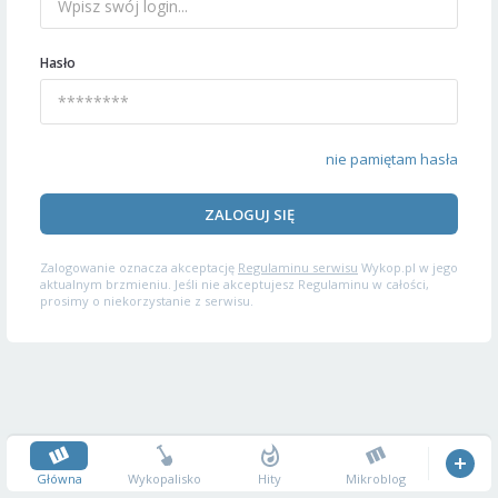
Hasło
nie pamiętam hasła
ZALOGUJ SIĘ
Zalogowanie oznacza akceptację
Regulaminu serwisu
Wykop.pl w jego
aktualnym brzmieniu. Jeśli nie akceptujesz Regulaminu w całości,
prosimy o niekorzystanie z serwisu.
Główna
Wykopalisko
Hity
Mikroblog