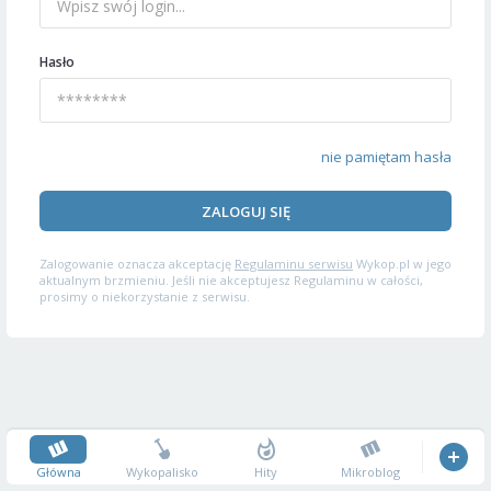
Hasło
nie pamiętam hasła
ZALOGUJ SIĘ
Zalogowanie oznacza akceptację
Regulaminu serwisu
Wykop.pl w jego
aktualnym brzmieniu. Jeśli nie akceptujesz Regulaminu w całości,
prosimy o niekorzystanie z serwisu.
Główna
Wykopalisko
Hity
Mikroblog