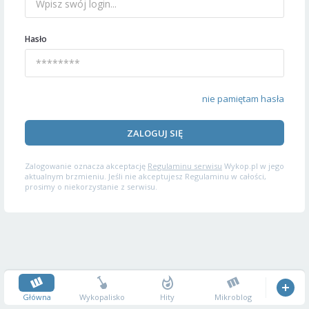
Hasło
nie pamiętam hasła
ZALOGUJ SIĘ
Zalogowanie oznacza akceptację
Regulaminu serwisu
Wykop.pl w jego
aktualnym brzmieniu. Jeśli nie akceptujesz Regulaminu w całości,
prosimy o niekorzystanie z serwisu.
Główna
Wykopalisko
Hity
Mikroblog