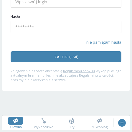
Hasło
nie pamiętam hasła
ZALOGUJ SIĘ
Zalogowanie oznacza akceptację
Regulaminu serwisu
Wykop.pl w jego
aktualnym brzmieniu. Jeśli nie akceptujesz Regulaminu w całości,
prosimy o niekorzystanie z serwisu.
Główna
Wykopalisko
Hity
Mikroblog