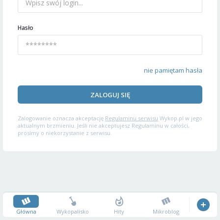
Hasło
nie pamiętam hasła
ZALOGUJ SIĘ
Zalogowanie oznacza akceptację
Regulaminu serwisu
Wykop.pl w jego
aktualnym brzmieniu. Jeśli nie akceptujesz Regulaminu w całości,
prosimy o niekorzystanie z serwisu.
Główna
Wykopalisko
Hity
Mikroblog