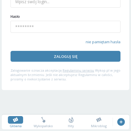
Hasło
nie pamiętam hasła
ZALOGUJ SIĘ
Zalogowanie oznacza akceptację
Regulaminu serwisu
Wykop.pl w jego
aktualnym brzmieniu. Jeśli nie akceptujesz Regulaminu w całości,
prosimy o niekorzystanie z serwisu.
Główna
Wykopalisko
Hity
Mikroblog