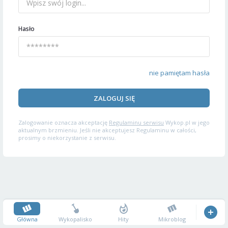
Hasło
nie pamiętam hasła
ZALOGUJ SIĘ
Zalogowanie oznacza akceptację
Regulaminu serwisu
Wykop.pl w jego
aktualnym brzmieniu. Jeśli nie akceptujesz Regulaminu w całości,
prosimy o niekorzystanie z serwisu.
Główna
Wykopalisko
Hity
Mikroblog