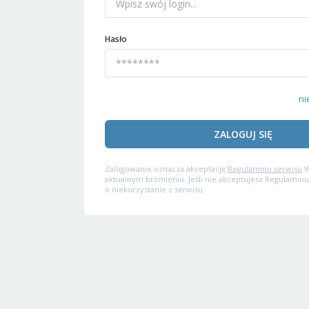
Hasło
ni
ZALOGUJ SIĘ
Zalogowanie oznacza akceptację
Regulaminu serwisu
W
aktualnym brzmieniu. Jeśli nie akceptujesz Regulaminu
o niekorzystanie z serwisu.