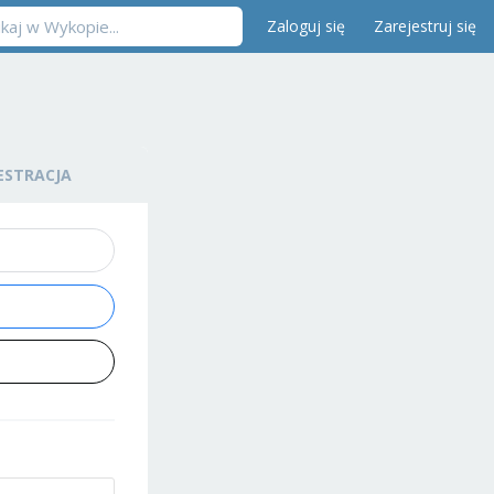
Zaloguj się
Zarejestruj się
ESTRACJA