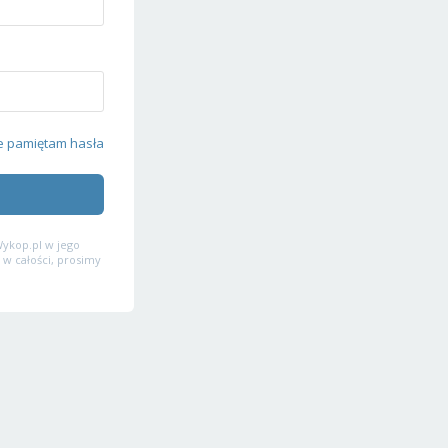
e pamiętam hasła
ykop.pl w jego
 w całości, prosimy