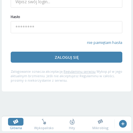
Hasło
nie pamiętam hasła
ZALOGUJ SIĘ
Zalogowanie oznacza akceptację
Regulaminu serwisu
Wykop.pl w jego
aktualnym brzmieniu. Jeśli nie akceptujesz Regulaminu w całości,
prosimy o niekorzystanie z serwisu.
Główna
Wykopalisko
Hity
Mikroblog