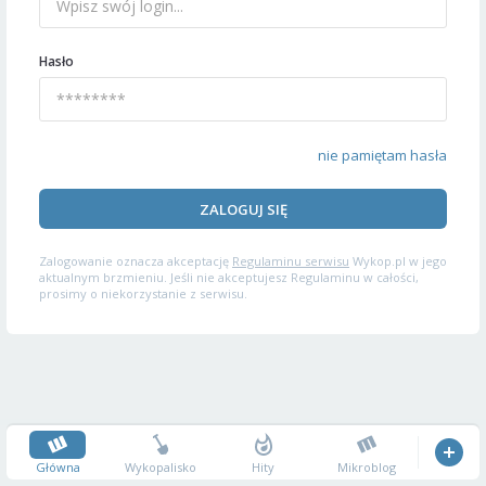
Hasło
nie pamiętam hasła
ZALOGUJ SIĘ
Zalogowanie oznacza akceptację
Regulaminu serwisu
Wykop.pl w jego
aktualnym brzmieniu. Jeśli nie akceptujesz Regulaminu w całości,
prosimy o niekorzystanie z serwisu.
Główna
Wykopalisko
Hity
Mikroblog