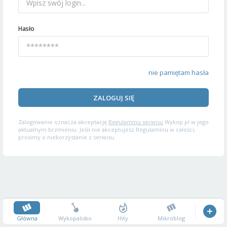
Hasło
nie pamiętam hasła
ZALOGUJ SIĘ
Zalogowanie oznacza akceptację
Regulaminu serwisu
Wykop.pl w jego
aktualnym brzmieniu. Jeśli nie akceptujesz Regulaminu w całości,
prosimy o niekorzystanie z serwisu.
Główna
Wykopalisko
Hity
Mikroblog