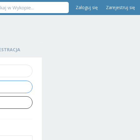
Zaloguj się
Zarejestruj się
ESTRACJA