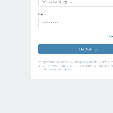
Hasło
ni
ZALOGUJ SIĘ
Zalogowanie oznacza akceptację
Regulaminu serwisu
W
aktualnym brzmieniu. Jeśli nie akceptujesz Regulaminu
o niekorzystanie z serwisu.