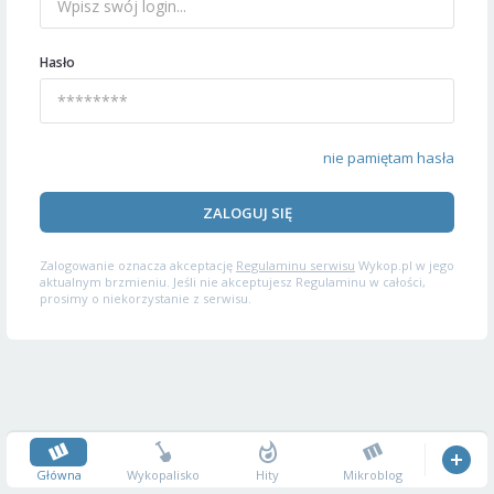
Hasło
nie pamiętam hasła
ZALOGUJ SIĘ
Zalogowanie oznacza akceptację
Regulaminu serwisu
Wykop.pl w jego
aktualnym brzmieniu. Jeśli nie akceptujesz Regulaminu w całości,
prosimy o niekorzystanie z serwisu.
Główna
Wykopalisko
Hity
Mikroblog