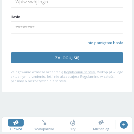
Hasło
nie pamiętam hasła
ZALOGUJ SIĘ
Zalogowanie oznacza akceptację
Regulaminu serwisu
Wykop.pl w jego
aktualnym brzmieniu. Jeśli nie akceptujesz Regulaminu w całości,
prosimy o niekorzystanie z serwisu.
Główna
Wykopalisko
Hity
Mikroblog