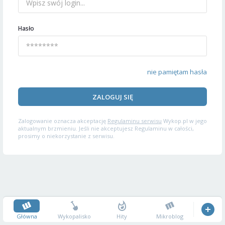
Hasło
nie pamiętam hasła
ZALOGUJ SIĘ
Zalogowanie oznacza akceptację
Regulaminu serwisu
Wykop.pl w jego
aktualnym brzmieniu. Jeśli nie akceptujesz Regulaminu w całości,
prosimy o niekorzystanie z serwisu.
Główna
Wykopalisko
Hity
Mikroblog