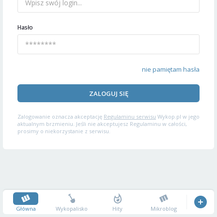
Hasło
nie pamiętam hasła
ZALOGUJ SIĘ
Zalogowanie oznacza akceptację
Regulaminu serwisu
Wykop.pl w jego
aktualnym brzmieniu. Jeśli nie akceptujesz Regulaminu w całości,
prosimy o niekorzystanie z serwisu.
Główna
Wykopalisko
Hity
Mikroblog