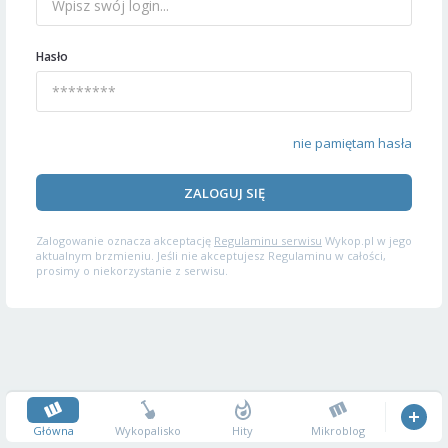
Hasło
nie pamiętam hasła
ZALOGUJ SIĘ
Zalogowanie oznacza akceptację
Regulaminu serwisu
Wykop.pl w jego
aktualnym brzmieniu. Jeśli nie akceptujesz Regulaminu w całości,
prosimy o niekorzystanie z serwisu.
Główna
Wykopalisko
Hity
Mikroblog