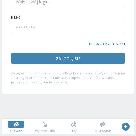
Hasło
nie pamiętam hasła
ZALOGUJ SIĘ
Zalogowanie oznacza akceptację
Regulaminu serwisu
Wykop.pl w jego
aktualnym brzmieniu. Jeśli nie akceptujesz Regulaminu w całości,
prosimy o niekorzystanie z serwisu.
Główna
Wykopalisko
Hity
Mikroblog