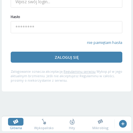
Hasło
nie pamiętam hasła
ZALOGUJ SIĘ
Zalogowanie oznacza akceptację
Regulaminu serwisu
Wykop.pl w jego
aktualnym brzmieniu. Jeśli nie akceptujesz Regulaminu w całości,
prosimy o niekorzystanie z serwisu.
Główna
Wykopalisko
Hity
Mikroblog