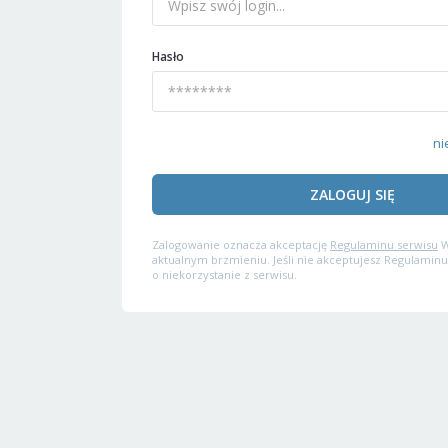
Hasło
ni
ZALOGUJ SIĘ
Zalogowanie oznacza akceptację
Regulaminu serwisu
W
aktualnym brzmieniu. Jeśli nie akceptujesz Regulaminu
o niekorzystanie z serwisu.