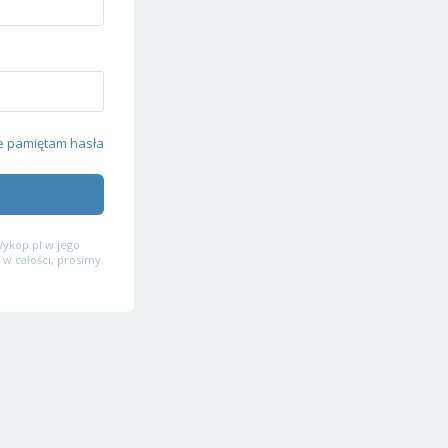
e pamiętam hasła
ykop.pl w jego
 w całości, prosimy