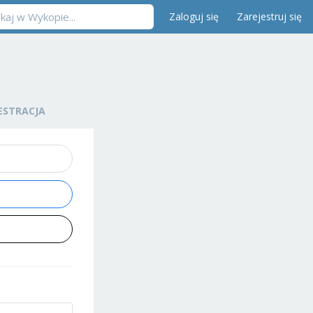
Zaloguj się
Zarejestruj się
ESTRACJA