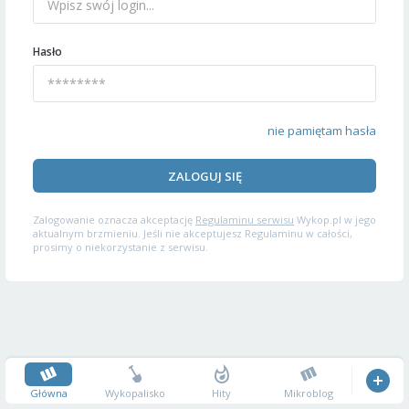
Hasło
nie pamiętam hasła
ZALOGUJ SIĘ
Zalogowanie oznacza akceptację
Regulaminu serwisu
Wykop.pl w jego
aktualnym brzmieniu. Jeśli nie akceptujesz Regulaminu w całości,
prosimy o niekorzystanie z serwisu.
Główna
Wykopalisko
Hity
Mikroblog