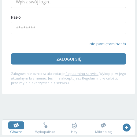
Hasło
nie pamiętam hasła
ZALOGUJ SIĘ
Zalogowanie oznacza akceptację
Regulaminu serwisu
Wykop.pl w jego
aktualnym brzmieniu. Jeśli nie akceptujesz Regulaminu w całości,
prosimy o niekorzystanie z serwisu.
Główna
Wykopalisko
Hity
Mikroblog