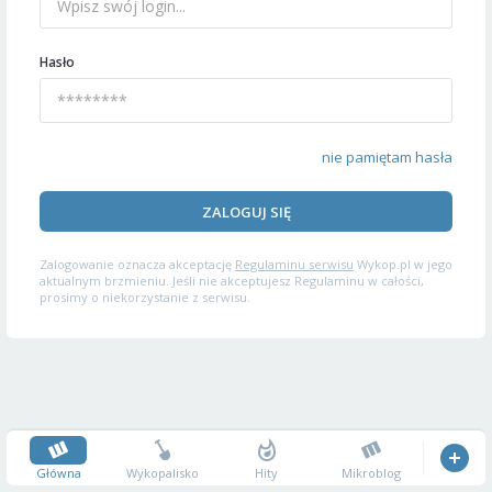
Hasło
nie pamiętam hasła
ZALOGUJ SIĘ
Zalogowanie oznacza akceptację
Regulaminu serwisu
Wykop.pl w jego
aktualnym brzmieniu. Jeśli nie akceptujesz Regulaminu w całości,
prosimy o niekorzystanie z serwisu.
Główna
Wykopalisko
Hity
Mikroblog