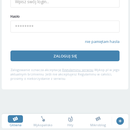
Hasło
nie pamiętam hasła
ZALOGUJ SIĘ
Zalogowanie oznacza akceptację
Regulaminu serwisu
Wykop.pl w jego
aktualnym brzmieniu. Jeśli nie akceptujesz Regulaminu w całości,
prosimy o niekorzystanie z serwisu.
Główna
Wykopalisko
Hity
Mikroblog