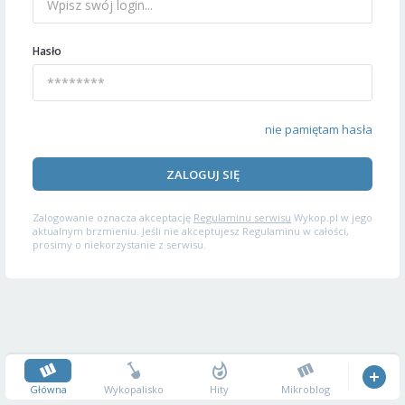
Hasło
nie pamiętam hasła
ZALOGUJ SIĘ
Zalogowanie oznacza akceptację
Regulaminu serwisu
Wykop.pl w jego
aktualnym brzmieniu. Jeśli nie akceptujesz Regulaminu w całości,
prosimy o niekorzystanie z serwisu.
Główna
Wykopalisko
Hity
Mikroblog