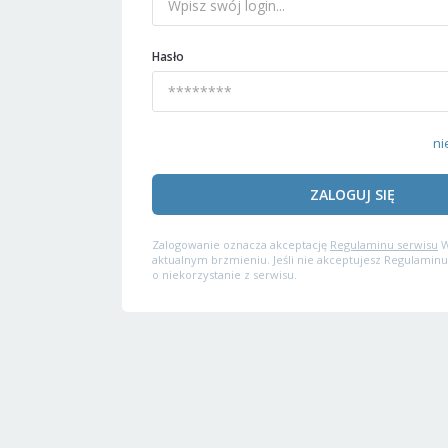
Hasło
ni
ZALOGUJ SIĘ
Zalogowanie oznacza akceptację
Regulaminu serwisu
W
aktualnym brzmieniu. Jeśli nie akceptujesz Regulaminu
o niekorzystanie z serwisu.