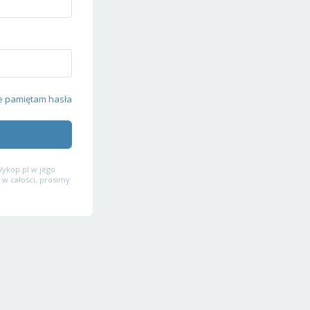
e pamiętam hasła
ykop.pl w jego
 w całości, prosimy