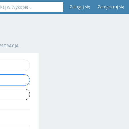
Zaloguj się
Zarejestruj się
ESTRACJA