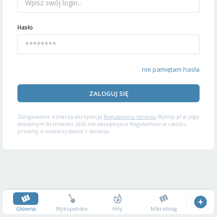
Hasło
nie pamiętam hasła
ZALOGUJ SIĘ
Zalogowanie oznacza akceptację
Regulaminu serwisu
Wykop.pl w jego
aktualnym brzmieniu. Jeśli nie akceptujesz Regulaminu w całości,
prosimy o niekorzystanie z serwisu.
Główna
Wykopalisko
Hity
Mikroblog