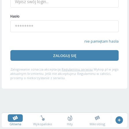
Hasło
nie pamiętam hasła
ZALOGUJ SIĘ
Zalogowanie oznacza akceptację
Regulaminu serwisu
Wykop.pl w jego
aktualnym brzmieniu. Jeśli nie akceptujesz Regulaminu w całości,
prosimy o niekorzystanie z serwisu.
Główna
Wykopalisko
Hity
Mikroblog