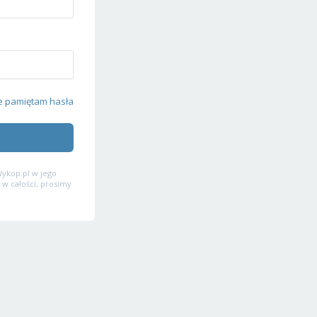
e pamiętam hasła
ykop.pl w jego
 w całości, prosimy