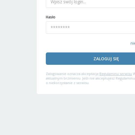
Hasło
ni
ZALOGUJ SIĘ
Zalogowanie oznacza akceptację
Regulaminu serwisu
W
aktualnym brzmieniu. Jeśli nie akceptujesz Regulaminu
o niekorzystanie z serwisu.