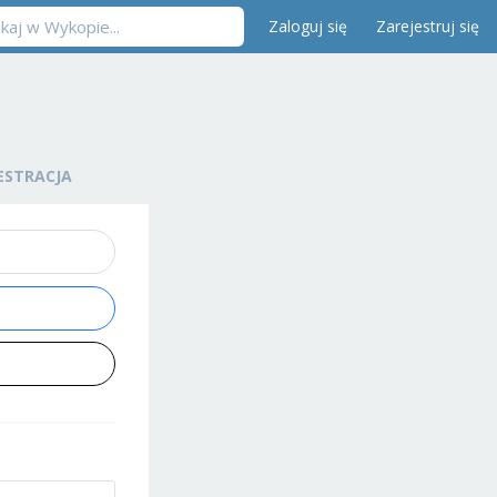
Zaloguj się
Zarejestruj się
ESTRACJA