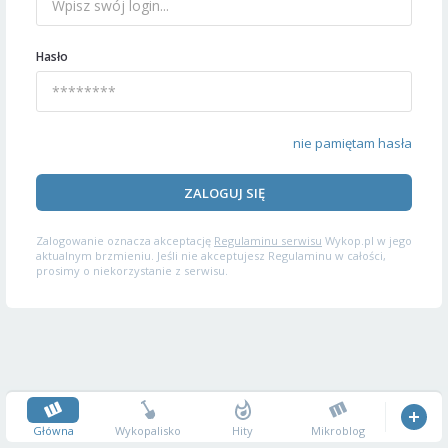
Hasło
nie pamiętam hasła
ZALOGUJ SIĘ
Zalogowanie oznacza akceptację
Regulaminu serwisu
Wykop.pl w jego
aktualnym brzmieniu. Jeśli nie akceptujesz Regulaminu w całości,
prosimy o niekorzystanie z serwisu.
Główna
Wykopalisko
Hity
Mikroblog