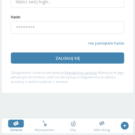
Hasło
nie pamiętam hasła
ZALOGUJ SIĘ
Zalogowanie oznacza akceptację
Regulaminu serwisu
Wykop.pl w jego
aktualnym brzmieniu. Jeśli nie akceptujesz Regulaminu w całości,
prosimy o niekorzystanie z serwisu.
Główna
Wykopalisko
Hity
Mikroblog