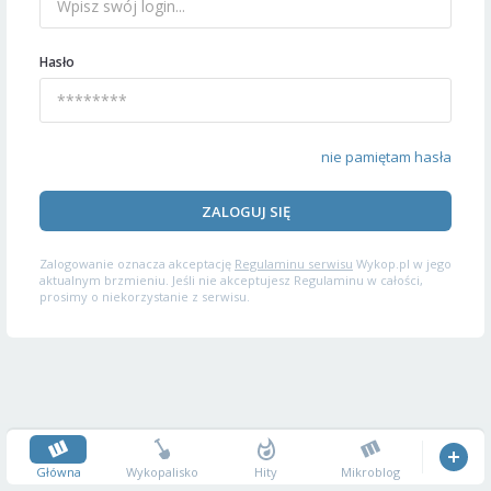
Hasło
nie pamiętam hasła
ZALOGUJ SIĘ
Zalogowanie oznacza akceptację
Regulaminu serwisu
Wykop.pl w jego
aktualnym brzmieniu. Jeśli nie akceptujesz Regulaminu w całości,
prosimy o niekorzystanie z serwisu.
Główna
Wykopalisko
Hity
Mikroblog