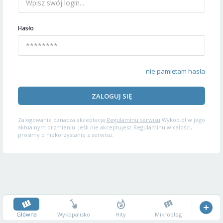
Hasło
nie pamiętam hasła
ZALOGUJ SIĘ
Zalogowanie oznacza akceptację
Regulaminu serwisu
Wykop.pl w jego
aktualnym brzmieniu. Jeśli nie akceptujesz Regulaminu w całości,
prosimy o niekorzystanie z serwisu.
Główna
Wykopalisko
Hity
Mikroblog