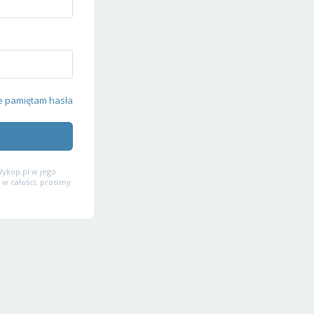
e pamiętam hasła
ykop.pl w jego
 w całości, prosimy