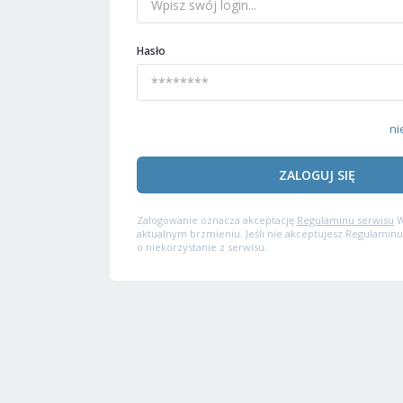
Hasło
ni
ZALOGUJ SIĘ
Zalogowanie oznacza akceptację
Regulaminu serwisu
W
aktualnym brzmieniu. Jeśli nie akceptujesz Regulaminu
o niekorzystanie z serwisu.