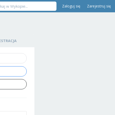
Zaloguj się
Zarejestruj się
ESTRACJA