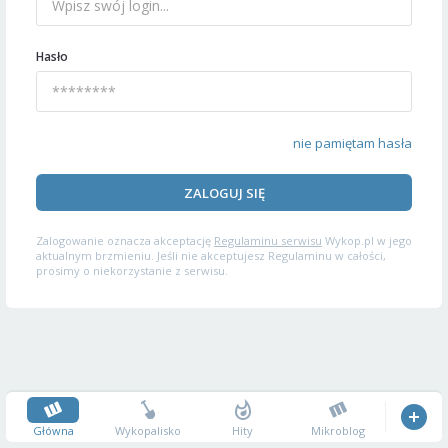
Hasło
nie pamiętam hasła
ZALOGUJ SIĘ
Zalogowanie oznacza akceptację
Regulaminu serwisu
Wykop.pl w jego
aktualnym brzmieniu. Jeśli nie akceptujesz Regulaminu w całości,
prosimy o niekorzystanie z serwisu.
Główna
Wykopalisko
Hity
Mikroblog