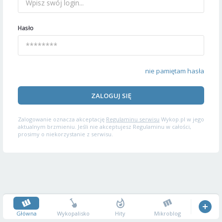
Hasło
nie pamiętam hasła
ZALOGUJ SIĘ
Zalogowanie oznacza akceptację
Regulaminu serwisu
Wykop.pl w jego
aktualnym brzmieniu. Jeśli nie akceptujesz Regulaminu w całości,
prosimy o niekorzystanie z serwisu.
Główna
Wykopalisko
Hity
Mikroblog