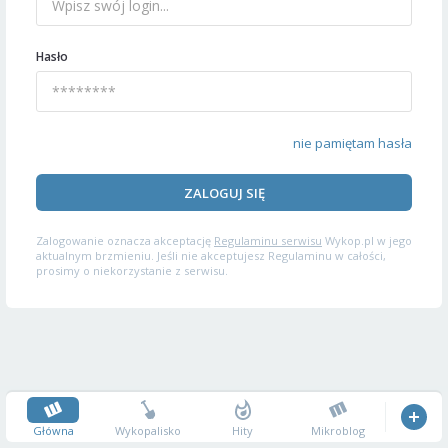
Hasło
nie pamiętam hasła
ZALOGUJ SIĘ
Zalogowanie oznacza akceptację
Regulaminu serwisu
Wykop.pl w jego
aktualnym brzmieniu. Jeśli nie akceptujesz Regulaminu w całości,
prosimy o niekorzystanie z serwisu.
Główna
Wykopalisko
Hity
Mikroblog