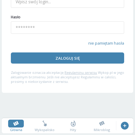
Hasło
nie pamiętam hasła
ZALOGUJ SIĘ
Zalogowanie oznacza akceptację
Regulaminu serwisu
Wykop.pl w jego
aktualnym brzmieniu. Jeśli nie akceptujesz Regulaminu w całości,
prosimy o niekorzystanie z serwisu.
Główna
Wykopalisko
Hity
Mikroblog